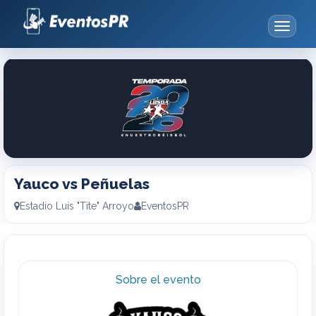
Toggle
navigat
Yauco
vs
Peñuelas
Yauco vs Peñuelas
Estadio Luis "Tite" Arroyo
EventosPR
Sobre el evento